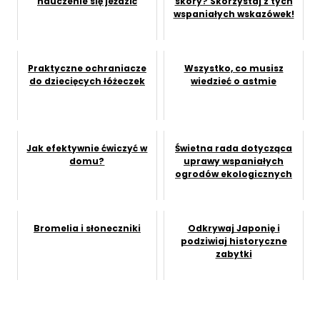
nauczenie się jeździć
skóry? Skorzystaj z tych
wspaniałych wskazówek!
Praktyczne ochraniacze
Wszystko, co musisz
do dziecięcych łóżeczek
wiedzieć o astmie
Jak efektywnie ćwiczyć w
Świetna rada dotycząca
domu?
uprawy wspaniałych
ogrodów ekologicznych
Bromelia i słoneczniki
Odkrywaj Japonię i
podziwiaj historyczne
zabytki