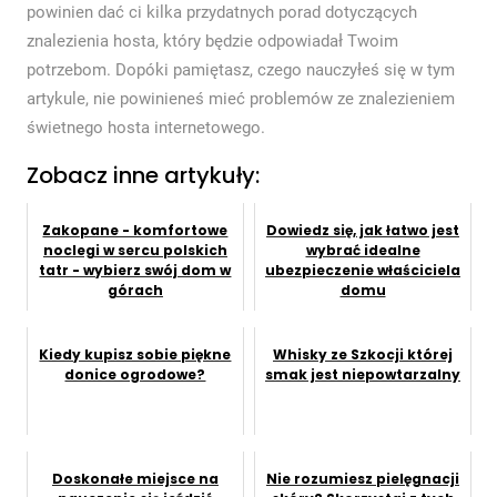
powinien dać ci kilka przydatnych porad dotyczących
znalezienia hosta, który będzie odpowiadał Twoim
potrzebom. Dopóki pamiętasz, czego nauczyłeś się w tym
artykule, nie powinieneś mieć problemów ze znalezieniem
świetnego hosta internetowego.
Zobacz inne artykuły:
Zakopane - komfortowe
Dowiedz się, jak łatwo jest
noclegi w sercu polskich
wybrać idealne
tatr - wybierz swój dom w
ubezpieczenie właściciela
górach
domu
Kiedy kupisz sobie piękne
Whisky ze Szkocji której
donice ogrodowe?
smak jest niepowtarzalny
Doskonałe miejsce na
Nie rozumiesz pielęgnacji