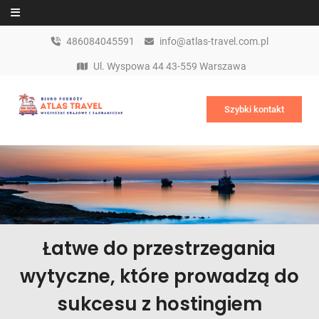
Skip to content
486084045591
info@atlas-travel.com.pl
Ul. Wyspowa 44 43-559 Warszawa
Szybki kontakt
Łatwe do przestrzegania
wytyczne, które prowadzą do
sukcesu z hostingiem