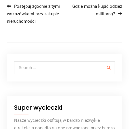
Nawigacja wpisu
Postępuj zgodnie z tymi
Gdzie można kupić odzież
wskazówkami przy zakupie
militarną?
nieruchomości
Search for:
Super wycieczki
Nasze wycieczki obfitują w bardzo niezwykłe
atrakcje, a ponadto są one prowadzone przez bardzo