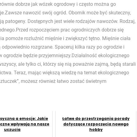
a równie dobrze jak wózek ogrodowy i często można go
żyje.Zawsze nawozić swój ogród. Obornik może być skuteczny,
ją patogeny. Dostępnych jest wiele rodzajów nawozów. Rodzaj,
j jednego.Przed rozpoczęciem prac ogrodniczych dobrze się
nia pomoże rozluźnić mięśnie i zwiększyć tętno. Mięśnie ciała
ą odpowiednio rozgrzane. Spaceruj kilka razy po ogrodzie i
w ogrodzie będzie przyjemniejszy.Działalność ekologicznego
zyscy, ale tylko ci, którzy się nią poważnie zajmą, będą starali
nictwa. Teraz, mając większą wiedzę na temat ekologicznego
sztuczek”, możesz również łatwo zostać świetnym
syczna a emocje: Jakie
Łatwe do przestrzegania porady
czne wpływają na nasze
dotyczące rozpoczęcia nowego
uczucia
hobby