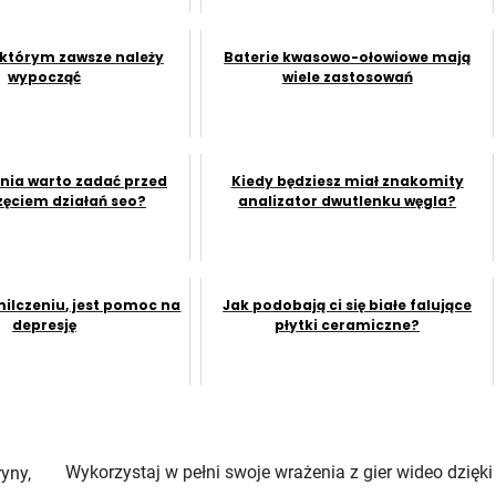
 którym zawsze należy
Baterie kwasowo-ołowiowe mają
wypocząć
wiele zastosowań
ania warto zadać przed
Kiedy będziesz miał znakomity
ęciem działań seo?
analizator dwutlenku węgla?
milczeniu, jest pomoc na
Jak podobają ci się białe falujące
depresję
płytki ceramiczne?
Wykorzystaj w pełni swoje wrażenia z gier wideo dzięki
yny,