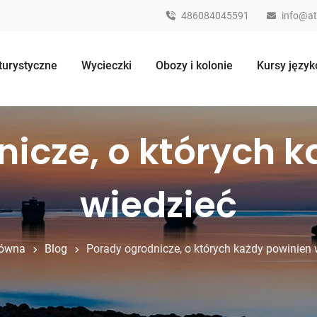
486084045591
info@at
 turystyczne
Wycieczki
Obozy i kolonie
Kursy języ
icze, o których 
wiedzieć
łówna
Blog
Porady ogrodnicze, o których każdy powinien 