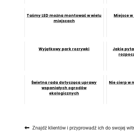
Taśmy LED można montować w wielu
Miejsce w
miejscach
Wyjątkowy park rozrywki
Jakie pyt
rozpocz
Świetna rada dotycząca uprawy
Nie cierp w 
wspaniałych ogrodów
ekologicznych
Nawigacja wpisu
Znajdź klientów i przyprowadź ich do swojej witr