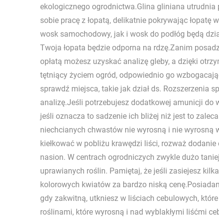
ekologicznego ogrodnictwa.Glina gliniana utrudnia pr
sobie pracę z łopatą, delikatnie pokrywając łopatę
wosk samochodowy, jak i wosk do podłóg będą dział
Twoja łopata będzie odporna na rdzę.Zanim posadz
opłatą możesz uzyskać analizę gleby, a dzięki otr
tętniący życiem ogród, odpowiednio go wzbogacają
sprawdź miejsca, takie jak dział ds. Rozszerzenia s
analizę.Jeśli potrzebujesz dodatkowej amunicji do w
jeśli oznacza to sadzenie ich bliżej niż jest to zal
niechcianych chwastów nie wyrosną i nie wyrosną 
kiełkować w pobliżu krawędzi liści, rozważ dodanie 
nasion. W centrach ogrodniczych zwykle dużo taniej
uprawianych roślin. Pamiętaj, że jeśli zasiejesz ki
kolorowych kwiatów za bardzo niską cenę.Posiadani
gdy zakwitną, utkniesz w liściach cebulowych, które 
roślinami, które wyrosną i nad wyblakłymi liśćmi ce