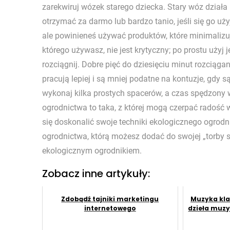
zarekwiruj wózek starego dziecka. Stary wóz dział
otrzymać za darmo lub bardzo tanio, jeśli się go u
ale powinieneś używać produktów, które minimalizu
którego używasz, nie jest krytyczny; po prostu uży
rozciągnij. Dobre pięć do dziesięciu minut rozciąga
pracują lepiej i są mniej podatne na kontuzje, gdy s
wykonaj kilka prostych spacerów, a czas spędzony 
ogrodnictwa to taka, z której mogą czerpać radość ws
się doskonalić swoje techniki ekologicznego ogrod
ogrodnictwa, którą możesz dodać do swojej „torby 
ekologicznym ogrodnikiem.
Zobacz inne artykuły:
Zdobądź tajniki marketingu
Muzyka kla
internetowego
dzieła muzy