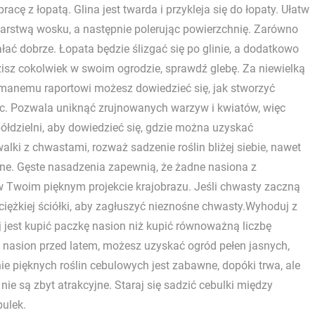
acę z łopatą. Glina jest twarda i przykleja się do łopaty. Ułatw
 warstwą wosku, a następnie polerując powierzchnię. Zarówno
ać dobrze. Łopata będzie ślizgać się po glinie, a dodatkowo
isz cokolwiek w swoim ogrodzie, sprawdź glebę. Za niewielką
zymanemu raportowi możesz dowiedzieć się, jak stworzyć
c. Pozwala uniknąć zrujnowanych warzyw i kwiatów, więc
półdzielni, aby dowiedzieć się, gdzie można uzyskać
alki z chwastami, rozważ sadzenie roślin bliżej siebie, nawet
ecane. Gęste nasadzenia zapewnią, że żadne nasiona z
w Twoim pięknym projekcie krajobrazu. Jeśli chwasty zaczną
ciężkiej ściółki, aby zagłuszyć nieznośne chwasty.Wyhoduj z
 jest kupić paczkę nasion niż kupić równoważną liczbę
lka nasion przed latem, możesz uzyskać ogród pełen jasnych,
e pięknych roślin cebulowych jest zabawne, dopóki trwa, ale
nie są zbyt atrakcyjne. Staraj się sadzić cebulki między
bulek.