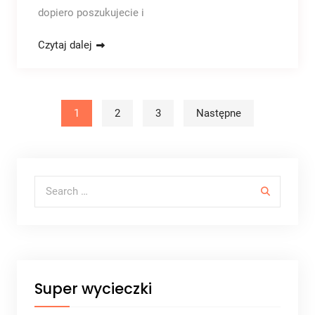
dopiero poszukujecie i
Czytaj dalej
Stronicowanie wpisów
1
2
3
Następne
Search for:
Super wycieczki