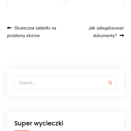
Nawigacja wpisu
Skuteczne tabletki na
Jak zalegalizować
problemy skórne
dokumenty?
Search for:
Super wycieczki