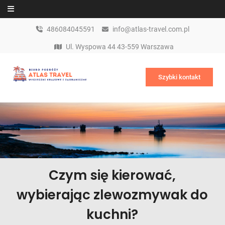
Skip to content
486084045591
info@atlas-travel.com.pl
Ul. Wyspowa 44 43-559 Warszawa
Szybki kontakt
Czym się kierować,
wybierając zlewozmywak do
kuchni?