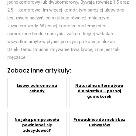
jednokomorowy lub dwukomorowy. Bywają również 1,5 oraz
2,5 – komorowe. Im więcej komór, tym bardziej ułatwione
jest mycie naczyń, co skutkuje również mniejszym
zużyciem wody. W jednej komorze możemy mieć
namoczone brudne naczynia, zaś do drugiej wkładać
wszystkie umyte w płynie, po czym po kolei je płukać.
Dzięki temu żmudne zmywanie trwa krócej i nie jest tak
męczące.
Zobacz inne artykuły:
Listwy ochronne na
Naturalna alternatywa
schody
dla plastiku – poznaj
gumokorek
Na jaką pompę ciepła
Prowadnice do mebli bez
powinieneś się
uchwytów
zdecydować?