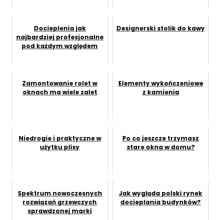
Docieplenia jak
Designerski stolik do kawy
najbardziej profesjonalne
pod każdym względem
Zamontowanie rolet w
Elementy wykończeniowe
oknach ma wiele zalet
z kamienia
Niedrogie i praktyczne w
Po co jeszcze trzymasz
użytku plisy
stare okna w domu?
Spektrum nowoczesnych
Jak wygląda polski rynek
rozwiązań grzewczych
docieplania budynków?
sprawdzonej marki