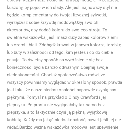
oprawy. Każdy może nosić najnowszą modę, a Ty będziesz
kuszony, by pójść w ich ślady. Ale jeśli najnowszy styl nie
będzie komplementarny do twojej fizycznej sylwetki,
wyrządzisz sobie krzywdę modową.Użyj swoich
akcesoriów, aby dodać koloru do swojego stroju. To
świetna wskazówka, jeśli masz duży zapas kolorów ziemi
lub czerni i bieli. Zdobądź krawat w jasnym kolorze, torebkę
lub buty w zależności od tego, kim jesteś i co do ciebie
pasuje. To świetny sposób na wyróżnienie się bez
konieczności bycia bardzo odważnym.Obejmij swoje
niedoskonałości. Chociaż społeczeństwo mówi, że
wszyscy powinniśmy wyglądać w określony sposób, prawda
jest taka, że ​​nasze niedoskonałości naprawdę czynią nas
pięknymi. Pomyśl na przykład o Cindy Crawford i jej
pieprzyku. Po prostu nie wyglądałaby tak samo bez
pieprzyka, a to faktycznie czyni ją piękną, wyjątkową
kobietą. Każdy ma jakąś niedoskonałość, nawet jeśli jej nie
widać.Bardzo ważną wskazówką modową jest upewnienie