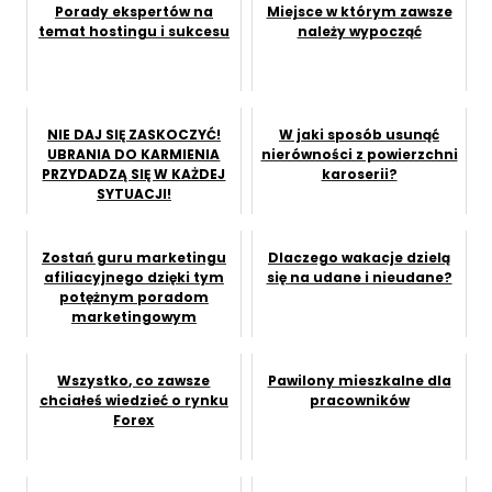
Porady ekspertów na
Miejsce w którym zawsze
temat hostingu i sukcesu
należy wypocząć
NIE DAJ SIĘ ZASKOCZYĆ!
W jaki sposób usunąć
UBRANIA DO KARMIENIA
nierówności z powierzchni
PRZYDADZĄ SIĘ W KAŻDEJ
karoserii?
SYTUACJI!
Zostań guru marketingu
Dlaczego wakacje dzielą
afiliacyjnego dzięki tym
się na udane i nieudane?
potężnym poradom
marketingowym
Wszystko, co zawsze
Pawilony mieszkalne dla
chciałeś wiedzieć o rynku
pracowników
Forex