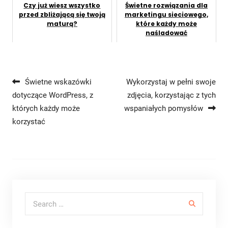
Czy już wiesz wszystko
Świetne rozwiązania dla
przed zbliżającą się twoją
marketingu sieciowego,
maturą?
które każdy może
naśladować
Nawigacja wpisu
Świetne wskazówki
Wykorzystaj w pełni swoje
dotyczące WordPress, z
zdjęcia, korzystając z tych
których każdy może
wspaniałych pomysłów
korzystać
Search for: