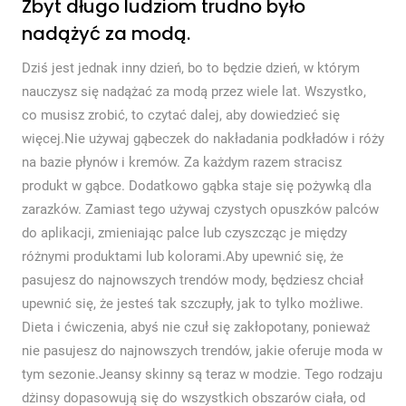
Zbyt długo ludziom trudno było
nadążyć za modą.
Dziś jest jednak inny dzień, bo to będzie dzień, w którym
nauczysz się nadążać za modą przez wiele lat. Wszystko,
co musisz zrobić, to czytać dalej, aby dowiedzieć się
więcej.Nie używaj gąbeczek do nakładania podkładów i róży
na bazie płynów i kremów. Za każdym razem stracisz
produkt w gąbce. Dodatkowo gąbka staje się pożywką dla
zarazków. Zamiast tego używaj czystych opuszków palców
do aplikacji, zmieniając palce lub czyszcząc je między
różnymi produktami lub kolorami.Aby upewnić się, że
pasujesz do najnowszych trendów mody, będziesz chciał
upewnić się, że jesteś tak szczupły, jak to tylko możliwe.
Dieta i ćwiczenia, abyś nie czuł się zakłopotany, ponieważ
nie pasujesz do najnowszych trendów, jakie oferuje moda w
tym sezonie.Jeansy skinny są teraz w modzie. Tego rodzaju
dżinsy dopasowują się do wszystkich obszarów ciała, od