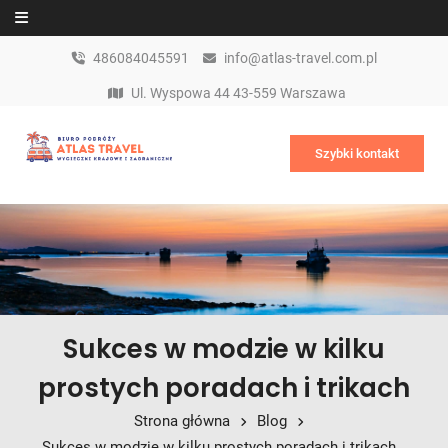
Skip to content
486084045591
info@atlas-travel.com.pl
Ul. Wyspowa 44 43-559 Warszawa
Szybki kontakt
Sukces w modzie w kilku
prostych poradach i trikach
Strona główna
Blog
Sukces w modzie w kilku prostych poradach i trikach