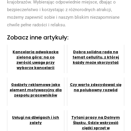
krajobrazów. Wybierając odpowiednie miejsce, dbając o
bezpieczeństwo i korzystając z różnorodnych atrakcji,
możemy zapewnić sobie i naszym bliskim niezapomniane
chwile pełne radości i relaksu.
Zobacz inne artykuły:
Kancelaria adwokacka
Dobra solidna rada na
zielona góra: na co
temat cellulitu, z której
zwrócić uwagę przy
każdy może skorzystać
wyborze kancelarii
adwokackiej w zielone...
Gadżety reklamowe jako
Czy warto zdecydować się
element motywacyjny dla
na polubowny rozwód
zespołu pracowników
Usługi na dźwigach i ich
Tytani pracy na Dolnym
zalety
Śląsku. Gdzie wskrzesić
ciężki sprzęt w