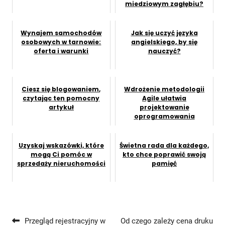
miedziowym zagłębiu?
Wynajem samochodów
Jak się uczyć języka
osobowych w tarnowie:
angielskiego, by się
oferta i warunki
nauczyć?
Ciesz się blogowaniem,
Wdrożenie metodologii
czytając ten pomocny
Agile ułatwia
artykuł
projektowanie
oprogramowania
Uzyskaj wskazówki, które
Świetna rada dla każdego,
mogą Ci pomóc w
kto chce poprawić swoją
sprzedaży nieruchomości
pamięć
Przegląd rejestracyjny w
Od czego zależy cena druku