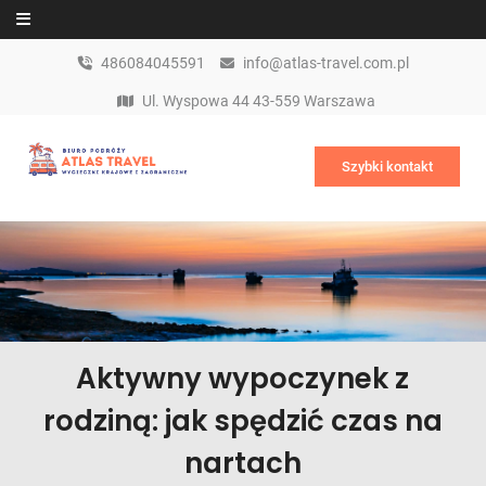
Skip to content
486084045591
info@atlas-travel.com.pl
Ul. Wyspowa 44 43-559 Warszawa
Szybki kontakt
Aktywny wypoczynek z
rodziną: jak spędzić czas na
nartach