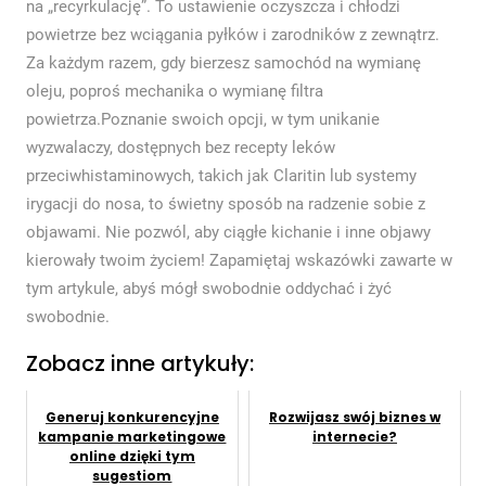
na „recyrkulację”. To ustawienie oczyszcza i chłodzi
powietrze bez wciągania pyłków i zarodników z zewnątrz.
Za każdym razem, gdy bierzesz samochód na wymianę
oleju, poproś mechanika o wymianę filtra
powietrza.Poznanie swoich opcji, w tym unikanie
wyzwalaczy, dostępnych bez recepty leków
przeciwhistaminowych, takich jak Claritin lub systemy
irygacji do nosa, to świetny sposób na radzenie sobie z
objawami. Nie pozwól, aby ciągłe kichanie i inne objawy
kierowały twoim życiem! Zapamiętaj wskazówki zawarte w
tym artykule, abyś mógł swobodnie oddychać i żyć
swobodnie.
Zobacz inne artykuły:
Generuj konkurencyjne
Rozwijasz swój biznes w
kampanie marketingowe
internecie?
online dzięki tym
sugestiom