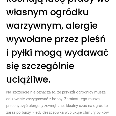
własnym ogródku
warzywnym, alergie
wywołane przez pleśń
i pyłki mogą wydawać
się szczególnie
uciążliwe.
Na szczęście nie oznacza to, że przyszli ogrodnicy muszą
całkowicie zrezygnować z hobby. Zamiast tego muszą
przechytrzyć alergeny zewnętrzne. Idealny czas na ogród to
zaraz po burzy, kiedy deszczówka wypłukuje chmury pyłków,