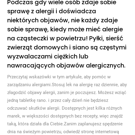
Podczas gdy wiele osób zdaje sobie
sprawę z alergii i doświadcza
niektórych objawów, nie każdy zdaje
sobie sprawę, kiedy może mieć alergie
na cząsteczki w powietrzu! Pyłki, sierść
zwierząt domowych i siano są częstymi
wyzwalaczami ciężkich lub
nawracających objawów alergicznych.
Przeczytaj wskazówki w tym artykule, aby pomóc w
zarządzaniu alergiami.Stosuj lek na alergię raz dziennie, aby
złagodzić objawy alergii, zanim je poczujesz. Możesz wziąć
jedną tabletkę rano. i przez cały dzień nie będziesz
odczuwać skutków alergii. Dostępnych jest kilka różnych
marek, w większości dostępnych bez recepty, więc znajdź
taką, która działa dla Ciebie.Zanim zaplanujesz spędzenie
dnia na świeżym powietrzu, odwiedź stronę internetową