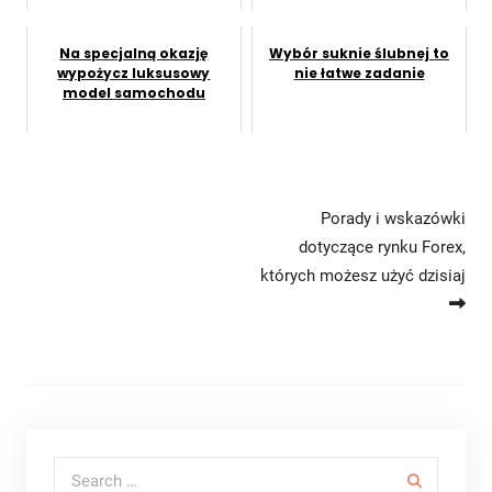
Na specjalną okazję
Wybór suknie ślubnej to
wypożycz luksusowy
nie łatwe zadanie
model samochodu
Nawigacja wpisu
Porady i wskazówki
dotyczące rynku Forex,
których możesz użyć dzisiaj
Search for: