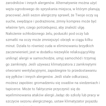
zarodników i innych alergenów. Alternatywnie można użyć
węża ogrodowego do spryskania miejsca, w którym planują
pracować.Jeśli sezon alergiczny sprawił, że Twoje oczy są
suche, swędzące i podrażnione, zimny kompres może być
właśnie tym, czego potrzebujesz, aby znaleźć ulgę.
Nałożenie schłodzonego żelu, poduszki pod oczy lub
szmatki na oczy może zmniejszyć obrzęk w ciągu kilku
minut. Działa to również cuda w eliminowaniu brzydkich
zaczerwienień; jest w dodatku niezwykle relaksujący!Aby
uniknąć alergii w samochodzie, umyj samochód i trzymaj
go zamknięty. Jeśli używasz klimatyzatora z zamkniętymi
otworami wentylacyjnymi, zapobiegnie to przedostawaniu
się pyłków i innych alergenów. Jeśli stale odkurzasz,
możesz zapobiec gromadzeniu się osadów na siedzeniach i
tapicerce. Może to faktycznie przyczynić się do
wyeliminowania ataków alergii.Jadąc do szkoły lub pracy w
szczycie sezonu alergicznego, ustaw klimatyzator pojazdu