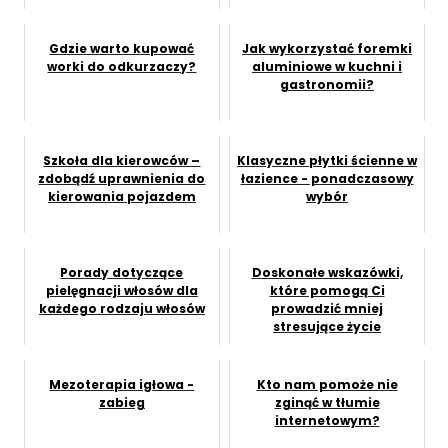
Gdzie warto kupować
Jak wykorzystać foremki
worki do odkurzaczy?
aluminiowe w kuchni i
gastronomii?
Szkoła dla kierowców –
Klasyczne płytki ścienne w
zdobądź uprawnienia do
łazience - ponadczasowy
kierowania pojazdem
wybór
Porady dotyczące
Doskonałe wskazówki,
pielęgnacji włosów dla
które pomogą Ci
każdego rodzaju włosów
prowadzić mniej
stresujące życie
Mezoterapia igłowa -
Kto nam pomoże nie
zabieg
zginąć w tłumie
internetowym?