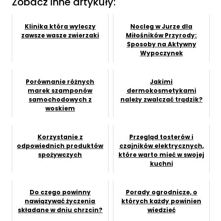
Zobacz inne artykuły:
Klinika która wyleczy
Nocleg w Jurze dla
zawsze wasze zwierzaki
Miłośników Przyrody:
Sposoby na Aktywny
Wypoczynek
Porównanie różnych
Jakimi
marek szamponów
dermokosmetykami
samochodowych z
należy zwalczać trądzik?
woskiem
Korzystanie z
Przegląd tosterów i
odpowiednich produktów
czajników elektrycznych,
spożywczych
które warto mieć w swojej
kuchni
Do czego powinny
Porady ogrodnicze, o
nawiązywać życzenia
których każdy powinien
składane w dniu chrzcin?
wiedzieć