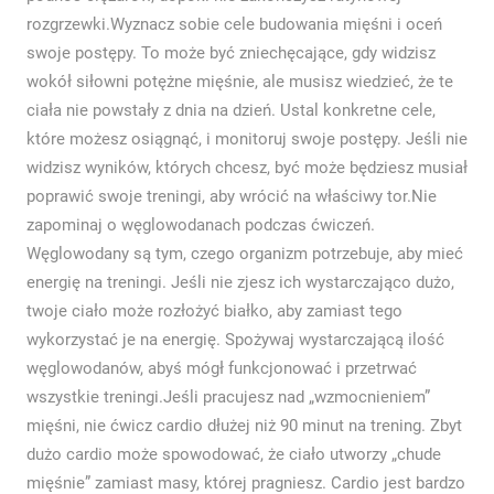
rozgrzewki.Wyznacz sobie cele budowania mięśni i oceń
swoje postępy. To może być zniechęcające, gdy widzisz
wokół siłowni potężne mięśnie, ale musisz wiedzieć, że te
ciała nie powstały z dnia na dzień. Ustal konkretne cele,
które możesz osiągnąć, i monitoruj swoje postępy. Jeśli nie
widzisz wyników, których chcesz, być może będziesz musiał
poprawić swoje treningi, aby wrócić na właściwy tor.Nie
zapominaj o węglowodanach podczas ćwiczeń.
Węglowodany są tym, czego organizm potrzebuje, aby mieć
energię na treningi. Jeśli nie zjesz ich wystarczająco dużo,
twoje ciało może rozłożyć białko, aby zamiast tego
wykorzystać je na energię. Spożywaj wystarczającą ilość
węglowodanów, abyś mógł funkcjonować i przetrwać
wszystkie treningi.Jeśli pracujesz nad „wzmocnieniem”
mięśni, nie ćwicz cardio dłużej niż 90 minut na trening. Zbyt
dużo cardio może spowodować, że ciało utworzy „chude
mięśnie” zamiast masy, której pragniesz. Cardio jest bardzo