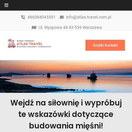
Skip to content
486084045591
info@atlas-travel.com.pl
Ul. Wyspowa 44 43-559 Warszawa
Szybki kontakt
Wejdź na siłownię i wypróbuj
te wskazówki dotyczące
budowania mięśni!