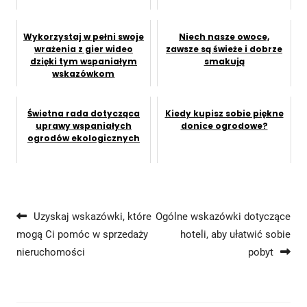
Wykorzystaj w pełni swoje
Niech nasze owoce,
wrażenia z gier wideo
zawsze są świeże i dobrze
dzięki tym wspaniałym
smakują
wskazówkom
Świetna rada dotycząca
Kiedy kupisz sobie piękne
uprawy wspaniałych
donice ogrodowe?
ogrodów ekologicznych
Nawigacja wpisu
Uzyskaj wskazówki, które
Ogólne wskazówki dotyczące
mogą Ci pomóc w sprzedaży
hoteli, aby ułatwić sobie
nieruchomości
pobyt