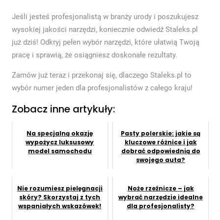
Jeśli jesteś profesjonalistą w branży urody i poszukujesz
wysokiej jakości narzędzi, koniecznie odwiedź Staleks.pl
już dziś! Odkryj pełen wybór narzędzi, które ułatwią Twoją
pracę i sprawią, że osiągniesz doskonałe rezultaty.
Zamów już teraz i przekonaj się, dlaczego Staleks.pl to
wybór numer jeden dla profesjonalistów z całego kraju!
Zobacz inne artykuły:
Na specjalną okazję
Pasty polerskie: jakie są
wypożycz luksusowy
kluczowe różnice i jak
model samochodu
dobrać odpowiednią do
swojego auta?
Nie rozumiesz pielęgnacji
Noże rzeźnicze – jak
skóry? Skorzystaj z tych
wybrać narzędzie idealne
wspaniałych wskazówek!
dla profesjonalisty?