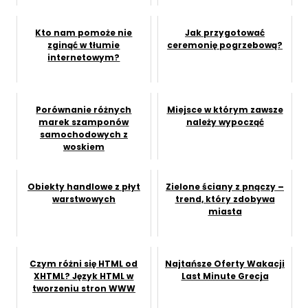
Kto nam pomoże nie
Jak przygotować
zginąć w tłumie
ceremonię pogrzebową?
internetowym?
Porównanie różnych
Miejsce w którym zawsze
marek szamponów
należy wypocząć
samochodowych z
woskiem
Obiekty handlowe z płyt
Zielone ściany z pnączy –
warstwowych
trend, który zdobywa
miasta
Czym różni się HTML od
Najtańsze Oferty Wakacji
XHTML? Język HTML w
Last Minute Grecja
tworzeniu stron WWW