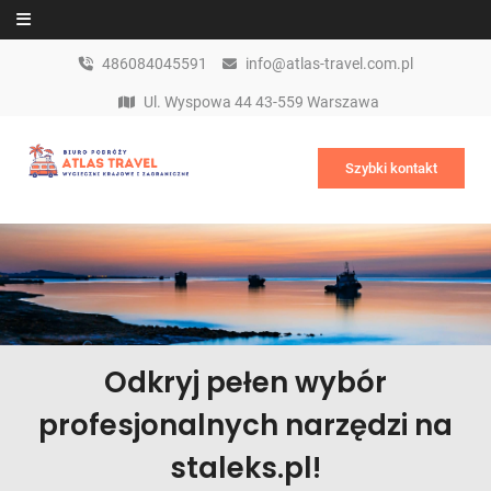
Skip to content
486084045591
info@atlas-travel.com.pl
Ul. Wyspowa 44 43-559 Warszawa
Szybki kontakt
Odkryj pełen wybór
profesjonalnych narzędzi na
staleks.pl!