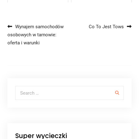
Nawigacja wpisu
Wynajem samochodów
Co To Jest Tows
osobowych w tarnowie:
oferta i warunki
Search for:
Super wycieczki