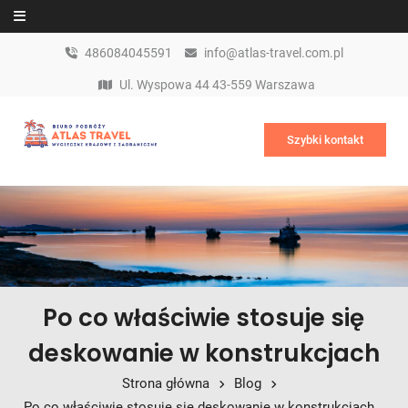
Skip to content
486084045591
info@atlas-travel.com.pl
Ul. Wyspowa 44 43-559 Warszawa
Szybki kontakt
Po co właściwie stosuje się
deskowanie w konstrukcjach
Strona główna
Blog
Po co właściwie stosuje się deskowanie w konstrukcjach