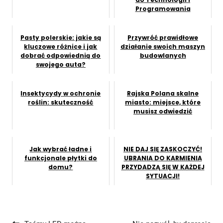
Programowania
Pasty polerskie: jakie są
Przywróć prawidłowe
kluczowe różnice i jak
działanie swoich maszyn
dobrać odpowiednią do
budowlanych
swojego auta?
Insektycydy w ochronie
Rajska Polana skalne
roślin: skuteczność
miasto: miejsce, które
musisz odwiedzić
Jak wybrać ładne i
NIE DAJ SIĘ ZASKOCZYĆ!
funkcjonale płytki do
UBRANIA DO KARMIENIA
domu?
PRZYDADZĄ SIĘ W KAŻDEJ
SYTUACJI!