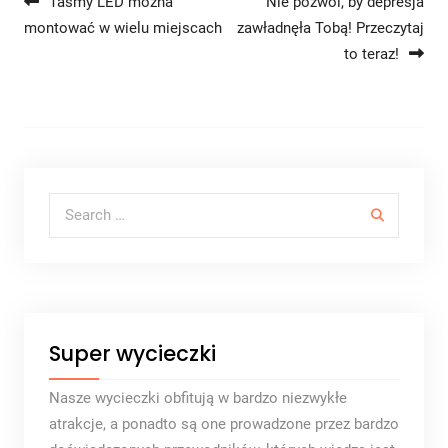
Nawigacja wpisu
Taśmy LED można
Nie pozwól, by depresja
montować w wielu miejscach
zawładnęła Tobą! Przeczytaj
to teraz!
Search for:
Super wycieczki
Nasze wycieczki obfitują w bardzo niezwykłe
atrakcje, a ponadto są one prowadzone przez bardzo