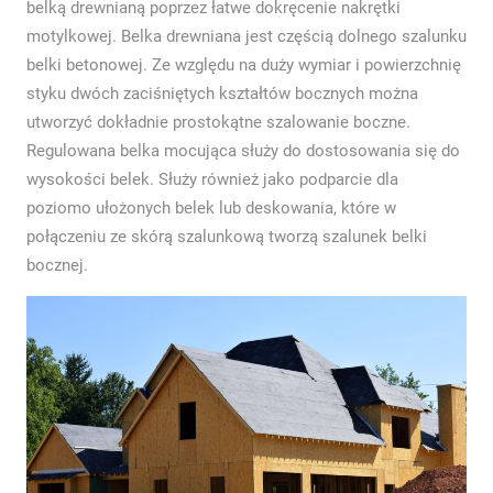
belką drewnianą poprzez łatwe dokręcenie nakrętki
motylkowej. Belka drewniana jest częścią dolnego szalunku
belki betonowej. Ze względu na duży wymiar i powierzchnię
styku dwóch zaciśniętych kształtów bocznych można
utworzyć dokładnie prostokątne szalowanie boczne.
Regulowana belka mocująca służy do dostosowania się do
wysokości belek. Służy również jako podparcie dla
poziomo ułożonych belek lub deskowania, które w
połączeniu ze skórą szalunkową tworzą szalunek belki
bocznej.