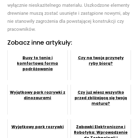
wyłącznie nieskazitelnego materiału. Uszkodzone elementy
drewniane muszą zostać usunięte i zastąpione nowymi, aby
nie stanowiły zagrożenia dla powstającej konstrukcji czy
pracowników.
Zobacz inne artykuły:
Busy to tania i
Czy na twoje przynęty
komfortowa forma
ryby biorą?
podróżowania
Wyjątkowy park rozrywki z
Czy już wiesz wszystko
dinozaurami
przed zbliżającą się twoją
maturą?
Wyjątkowy park rozrywki
Zabawki Elektroniczne i
Robotyka: Wprowadzenie
do Technologii i