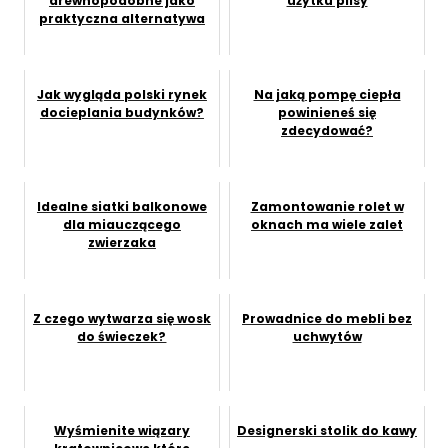
drewnopodobne jako
użytku plisy
praktyczna alternatywa
Jak wygląda polski rynek
Na jaką pompę ciepła
docieplania budynków?
powinieneś się
zdecydować?
Idealne siatki balkonowe
Zamontowanie rolet w
dla miauczącego
oknach ma wiele zalet
zwierzaka
Z czego wytwarza się wosk
Prowadnice do mebli bez
do świeczek?
uchwytów
Wyśmienite wiązary
Designerski stolik do kawy