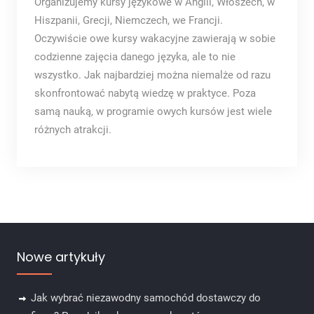
Organizujemy kursy językowe w Anglii, Włoszech, w
Hiszpanii, Grecji, Niemczech, we Francji.
Oczywiście owe kursy wakacyjne zawierają w sobie
codzienne zajęcia danego języka, ale to nie
wszystko. Jak najbardziej można niemalże od razu
skonfrontować nabytą wiedzę w praktyce. Poza
samą nauką, w programie owych kursów jest wiele
różnych atrakcji.
Nowe artykuły
Jak wybrać niezawodny samochód dostawczy do