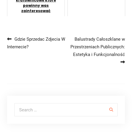
kratownicowe które
powinny was
zainteresować
Nawigacja wpisu
Gdzie Sprzedac Zdjecia W
Balustrady Całoszklane w
Internecie?
Przestrzeniach Publicznych:
Estetyka i Funkcjonalność
Search for: