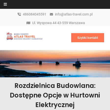
Skip to content
486084045591
info@atlas-travel.com.pl
Ul. Wyspowa 44 43-559 Warszawa
Szybki kontakt
Rozdzielnica Budowlana:
Dostępne Opcje w Hurtowni
Elektrycznej