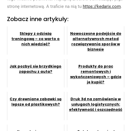
stronę internetową. A traficie na nią tu
https://kedarix.com
.
Zobacz inne artykuły:
Sklepy z odzieżą
Nowoczesne podejście do
treningową – co warto o
alternatywnych metod
nich wiedzieć?
rozwiązywania sporów w
biznesie
Jak pozbyć się brzydkiego
Produkty do prac
zapachu z auta?
remontowych i
wykończeniowych – gdzie
je kupić?
Czy drewniane zabawki są
Druk 3d na zamówienie w
lepsze od plastikowych?
usługach logistycznych:
efektywność i oszczędność