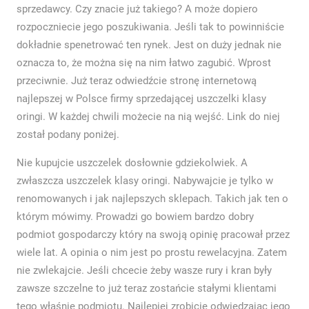
sprzedawcy. Czy znacie już takiego? A może dopiero
rozpoczniecie jego poszukiwania. Jeśli tak to powinniście
dokładnie spenetrować ten rynek. Jest on duży jednak nie
oznacza to, że można się na nim łatwo zagubić. Wprost
przeciwnie. Już teraz odwiedźcie stronę internetową
najlepszej w Polsce firmy sprzedającej uszczelki klasy
oringi. W każdej chwili możecie na nią wejść. Link do niej
został podany poniżej.
Nie kupujcie uszczelek dosłownie gdziekolwiek. A
zwłaszcza uszczelek klasy oringi. Nabywajcie je tylko w
renomowanych i jak najlepszych sklepach. Takich jak ten o
którym mówimy. Prowadzi go bowiem bardzo dobry
podmiot gospodarczy który na swoją opinię pracował przez
wiele lat. A opinia o nim jest po prostu rewelacyjna. Zatem
nie zwlekajcie. Jeśli chcecie żeby wasze rury i kran były
zawsze szczelne to już teraz zostańcie stałymi klientami
tego właśnie podmiotu. Najlepiej zrobicie odwiedzając jego