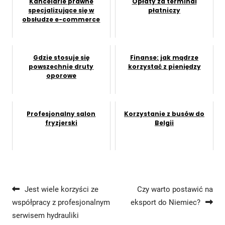
Kancelarie prawne
Opłaty za terminal
specjalizujące się w
płatniczy
obsłudze e-commerce
Gdzie stosuje się
Finanse: jak mądrze
powszechnie druty
korzystać z pieniędzy
oporowe
Profesjonalny salon
Korzystanie z busów do
fryzjerski
Belgii
Nawigacja wpisu
Jest wiele korzyści ze
Czy warto postawić na
współpracy z profesjonalnym
eksport do Niemiec?
serwisem hydrauliki