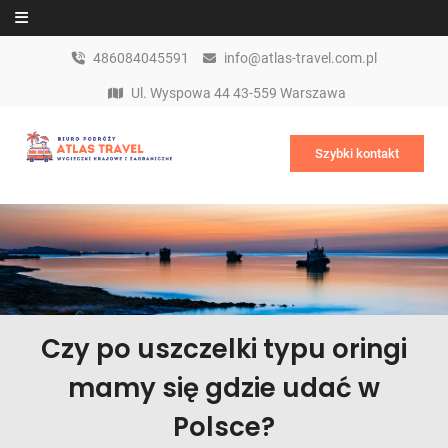
Skip to content
486084045591
info@atlas-travel.com.pl
Ul. Wyspowa 44 43-559 Warszawa
Szybki kontakt
Czy po uszczelki typu oringi
mamy się gdzie udać w
Polsce?