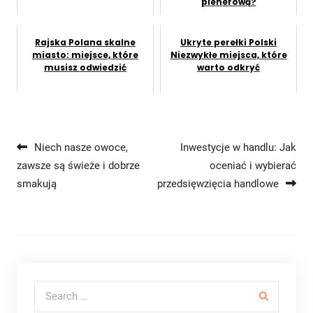
plenerową?
Rajska Polana skalne
Ukryte perełki Polski
miasto: miejsce, które
Niezwykłe miejsca, które
musisz odwiedzić
warto odkryć
Nawigacja wpisu
Niech nasze owoce,
Inwestycje w handlu: Jak
zawsze są świeże i dobrze
oceniać i wybierać
smakują
przedsięwzięcia handlowe
Search for: