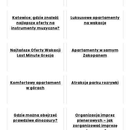
Katowice: gdzie znaleźć
Luksusowe apartamenty
najlepsze oferty na
na wakacje
instrumenty muzyczne?
Najtańsze Oferty Wakacji
Apartamenty w samym
Last Minute Grecja
Zakopanem
Komfortowy apartament
Atrakcje parku rozrywki
w górach
Gdzie można obejrzeć
Organizacja imprez
prawdziwe dinozaury?
plenerowych – jak
zorganizować imprezę